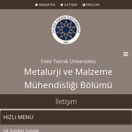
ANASAYFA
İLETIŞIM
ENGLISH
Yıldız Teknik Üniversitesi
Metalurji ve Malzeme
Mühendisliği Bölümü
İletişim
HIZLI MENÜ
Sık Sorulan Sorular